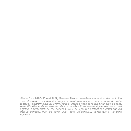
MESSAGE
**Suite à loi RGPD 25 mai 2018, Novative Events recueille vos données afin de traiter
votre demande. Les données requises sont nécessaires pour le suivi de votre
demande. Conforme à la loi Informatique et libertés, vous bénéficiez d’un droit d’accès,
de rectification et de suppression de vos données. Vous pouvez également vous motif
légitime, à l’utilisation de vos données. Vous seul pouvez exercer ces droits sur vos
propres données. Pour en savoir plus, merci de consultez la rubrique « mentions
légales »